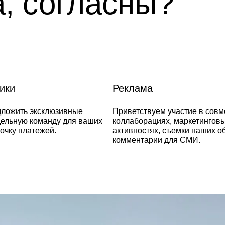
а, согласны?
ики
Реклама
дложить эксклюзивные
Приветствуем участие в сов
дельную команду для ваших
коллаборациях, маркетингов
рочку платежей.
активностях, съемки наших о
комментарии для СМИ.