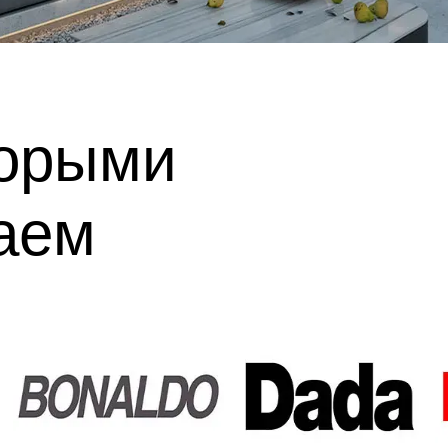
торыми
аем