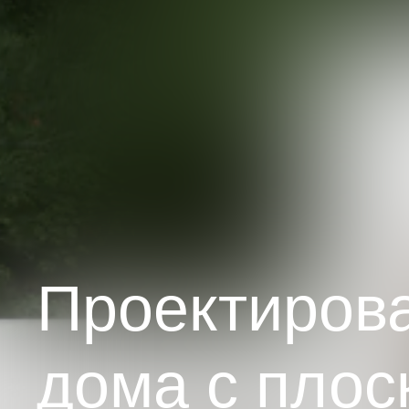
Проектиров
дома с плос