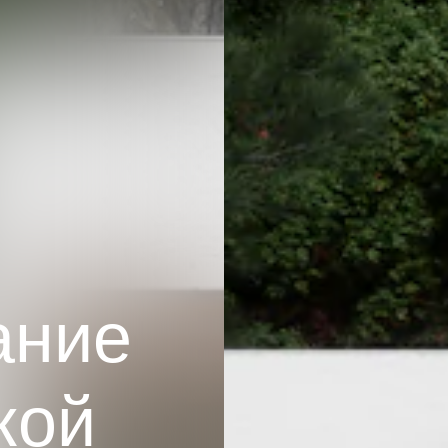
ание
кой