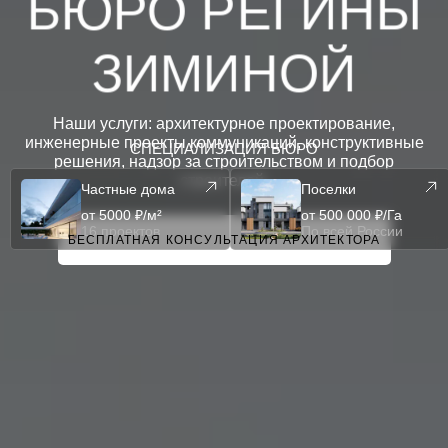
БЮРО РЕГИНЫ
ЗИМИНОЙ
Наши услуги: архитектурное проектирование,
инженерные проекты коммуникаций, конструктивные
СПЕЦИАЛИЗАЦИЯ БЮРО
решения, надзор за строительством и подбор
строителей.
Частные дома
Поселки
от 5000 ₽/м²
от 500 000 ₽/Га
16 проектов
По всей России
БЕСПЛАТНАЯ КОНСУЛЬТАЦИЯ АРХИТЕКТОРА