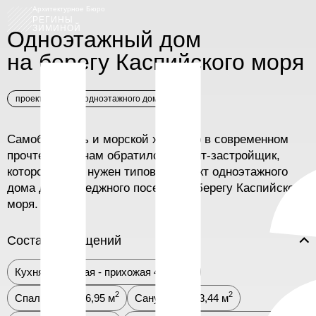
l
Архитектурное Бюро
РЕГИНЫ
ЗИМИНОЙ
Одноэтажный дом
на берегу Каспийского моря
проектирование одноэтажного дома
Самобытность и морской характер в современном
прочтении. К нам обратился клиент-застройщик,
которому был нужен типовой проект одноэтажного
дома для коттеджного поселка на берегу Каспийского
моря.
Состав помещений
2
Кухня - гостиная - прихожая 49,97 м
2
2
Спальня №1 16,95 м
Санузел №1 3,44 м