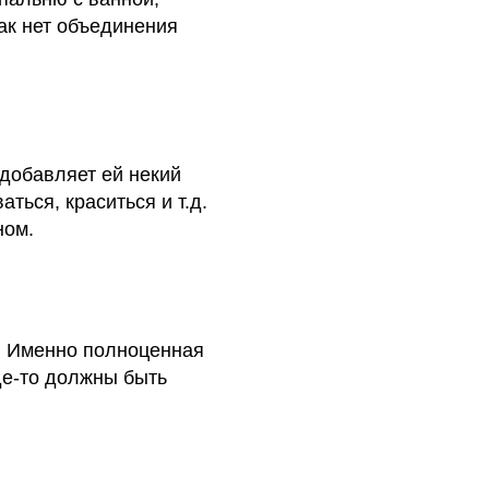
как нет объединения
добавляет ей некий
ться, краситься и т.д.
ном.
а. Именно полноценная
где-то должны быть