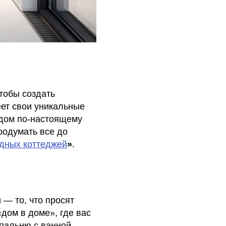
тобы создать
ет свои уникальные
 дом по-настоящему
родумать все до
дных коттеджей
»
.
 — то, что просят
«дом в доме», где вас
спальню с ванной,