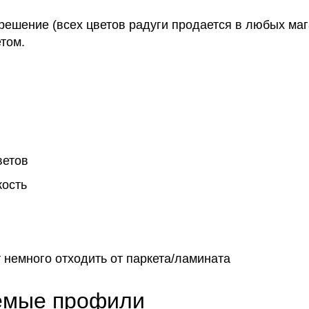
решение (всех цветов радуги продается в любых маг
том.
ветов
кость
 немного отходить от паркета/ламината
аемые профили